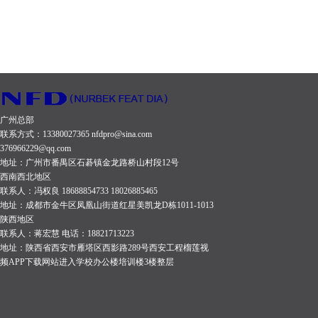
立体声
立体声
立体声
桥接
立体声
HF1300+
HF1000+
HF800+
HF600+
≥86dB 串
频率响
频率响
8Ω：
8Ω：
8Ω：
4Ω：
8Ω
规格参数
规格参数
规格参数
规格参数
音衰减：
应：
应：
4200W
3500W
3000W
9800W
2000W
（8Ω
（8Ω
（8Ω
（8Ω
≥60dB 信
20Hz-
20Hz-
立体声
立体声
立体声
频率响
立体声
1300W，
1000W，
850W，
600W
号通道分
20kHz,
20kHz,
4Ω：
4Ω：
4Ω：
应：
4Ω：
4Ω
4Ω
4Ω
4Ω
离（串扰
±1dB 总
±1dB 总
7800W
6500W
5000W
20Hz-
3400W
1950W）
1500W）
1200W）
900W）
广州总部
在
谐波失
谐波失
立体声
立体声
立体声
20kHz,
立体声
联系方式：13380027365 nfdpro@sina.com
放大器通
放大器通
放大器通
放大器通
1KHz）:
真：
真：
376966229@qq.com
2Ω：
2Ω：
2Ω：
±1dB 总
2Ω
道数：2
道数：2
道数：2
道数：2
地址：广州市番禺区石碁镇金龙路桥山村段12号
＞70dB
<0.5％,20Hz-
<0.5％,20Hz-
8500W
7500W
7100W
谐波失
4800W
西南西北地区
立体声
立体声
立体声
立体声
频率响应
20kHz 互
20kHz 互
联系人：冯权良 18688854733 18026885465
桥接
桥接
桥接
真：
桥接
8Ω：
8Ω：
8Ω：
8Ω：
地址：成都市金牛区凤凰山街道红星美凯龙D栋1011-1013
1瓦
调失真：
调失真：
8Ω：
8Ω：
8Ω：
<0.06％,1kH
8Ω
陕西地区
1300W
1000W
850W 立
600W 立
8Ohm，
<0.05％
<0.05％
联系人：蒋宏慧 电话：18821713223
15600W
13000W
10000W
8Ω 互调
6800W
立体声
立体声
体声
体声
地址：陕西省西安市雁塔区西影路289号西安工程榴莲视
20Hz-
转换速率
转换速率
桥接
桥接
桥接
失真：
桥接
频APP下载网站进入学校办公楼培训楼3楼整层
4Ω：
4Ω：
4Ω：
4Ω：
20kHz：
：50 V/
：50 V/
4Ω：
4Ω：
4Ω：
<0.05％
4Ω：
1950W
1500W
1200W
900W 桥
±1dB 阻
µs @ 8 Ω
µs @ 8 Ω
17000W
15000W
11000W
转换速率
9600W
桥接
桥接
桥接
接
尼系
阻尼系
阻尼系